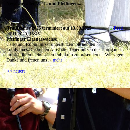
News aus aller Welt - und Pfeffingen...
Traufgames 2025 terminiert auf 13.09.2025
04.11.2020, 15:45
Pfeffinger Eigengewächse
Carlo und Robin Sulzer unterstützen uns bei den
Traufgames.Die beiden Albstädter Piper nutzen die Traufgames
um sich ihrem heimischen Publikum zu präsentieren . Wir sagen
Danke und freuen uns .
mehr
<< neuere