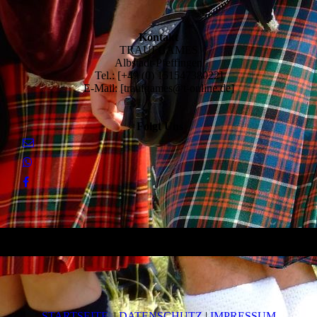
Kontakt
TRAUFGAMES
Albstadt-Pfeffingen
Tel.: [+49 (0) 15154738022]
E-Mail: [traufgames@t-online.de]
Folgt Uns
STARTSEITE
|
DATEN­SCHUTZ
|
IMPRESSUM