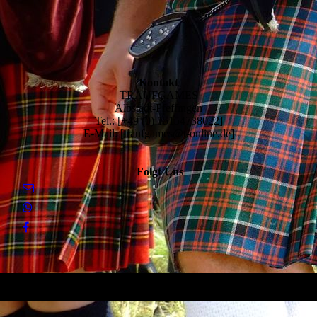
Kontakt
TRAUFGAMES
Albstadt-Pfeffingen
Tel.: [+49 (0) 15154738022]
E-Mail: [traufgames@t-online.de]
Folgt Uns